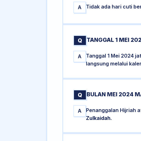
Tidak ada hari cuti 
A
TANGGAL 1 MEI 20
Q
Tanggal 1 Mei 2024 ja
A
langsung melalui kale
BULAN MEI 2024 M
Q
Penanggalan Hijriah 
A
Zulkaidah
.