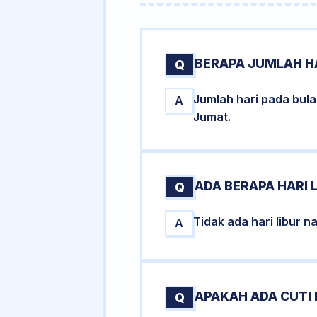
BERAPA JUMLAH HA
Q
Jumlah hari pada bul
A
Jumat.
ADA BERAPA HARI L
Q
Tidak ada hari libur 
A
APAKAH ADA CUTI
Q