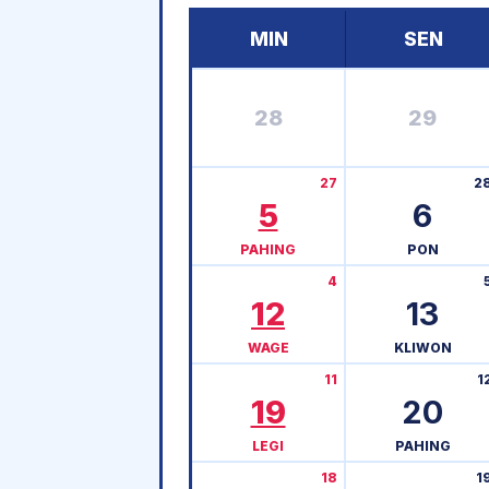
MIN
SEN
28
29
27
2
5
6
PAHING
PON
4
12
13
WAGE
KLIWON
11
1
19
20
LEGI
PAHING
18
1