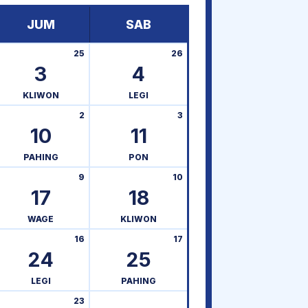
JUM
SAB
25
26
3
4
KLIWON
LEGI
2
3
10
11
PAHING
PON
9
10
17
18
WAGE
KLIWON
16
17
24
25
LEGI
PAHING
23