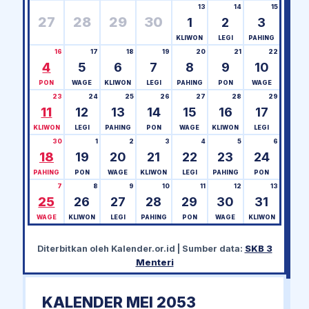
13
14
15
27
28
29
30
1
2
3
KLIWON
LEGI
PAHING
16
17
18
19
20
21
22
4
5
6
7
8
9
10
PON
WAGE
KLIWON
LEGI
PAHING
PON
WAGE
23
24
25
26
27
28
29
11
12
13
14
15
16
17
KLIWON
LEGI
PAHING
PON
WAGE
KLIWON
LEGI
30
1
2
3
4
5
6
18
19
20
21
22
23
24
PAHING
PON
WAGE
KLIWON
LEGI
PAHING
PON
7
8
9
10
11
12
13
25
26
27
28
29
30
31
WAGE
KLIWON
LEGI
PAHING
PON
WAGE
KLIWON
Diterbitkan oleh
Kalender.or.id
| Sumber data:
SKB 3
Menteri
KALENDER MEI 2053