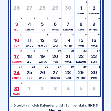
1
2
26
27
28
29
30
1
2
WAGE
KLIWON
3
4
5
6
7
8
9
3
4
5
6
7
8
9
LEGI
PAHING
PON
WAGE
KLIWON
LEGI
PAHING
10
11
12
13
14
15
16
10
11
12
13
14
15
16
PON
WAGE
KLIWON
LEGI
PAHING
PON
WAGE
17
18
19
20
21
22
23
17
18
19
20
21
22
23
KLIWON
LEGI
PAHING
PON
WAGE
KLIWON
LEGI
24
25
26
27
28
29
1
24
25
26
27
28
29
30
PAHING
PON
WAGE
KLIWON
LEGI
PAHING
PON
2
1
2
3
4
5
6
31
WAGE
Diterbitkan oleh
Kalender.or.id
| Sumber data:
SKB 3
Menteri