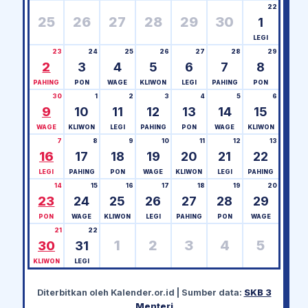
22
25
26
27
28
29
30
1
LEGI
23
24
25
26
27
28
29
2
3
4
5
6
7
8
PAHING
PON
WAGE
KLIWON
LEGI
PAHING
PON
30
1
2
3
4
5
6
9
10
11
12
13
14
15
WAGE
KLIWON
LEGI
PAHING
PON
WAGE
KLIWON
7
8
9
10
11
12
13
16
17
18
19
20
21
22
LEGI
PAHING
PON
WAGE
KLIWON
LEGI
PAHING
14
15
16
17
18
19
20
23
24
25
26
27
28
29
PON
WAGE
KLIWON
LEGI
PAHING
PON
WAGE
21
22
1
2
3
4
5
30
31
KLIWON
LEGI
Diterbitkan oleh
Kalender.or.id
| Sumber data:
SKB 3
Menteri