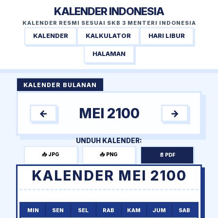
KALENDER INDONESIA
KALENDER RESMI SESUAI SKB 3 MENTERI INDONESIA
KALENDER
KALKULATOR
HARI LIBUR
HALAMAN
KALENDER BULANAN
MEI 2100
←
→
UNDUH KALENDER:
📥 JPG
📥 PNG
📄 PDF
KALENDER MEI 2100
MIN
SEN
SEL
RAB
KAM
JUM
SAB