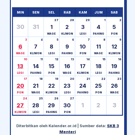
MIN
SEN
SEL
RAB
KAM
JUM
SAB
27
28
29
1
2
30
31
1
2
3
4
5
WAGE
KLIWON
LEGI
PAHING
PON
3
4
5
6
7
8
9
6
7
8
9
10
11
12
WAGE
KLIWON
LEGI
PAHING
PON
WAGE
KLIWON
10
11
12
13
14
15
16
13
14
15
16
17
18
19
LEGI
PAHING
PON
WAGE
KLIWON
LEGI
PAHING
17
18
19
20
21
22
23
20
21
22
23
24
25
26
PON
WAGE
KLIWON
LEGI
PAHING
PON
WAGE
24
25
26
27
1
2
3
27
28
29
30
KLIWON
LEGI
PAHING
PON
Diterbitkan oleh
Kalender.or.id
| Sumber data:
SKB 3
Menteri