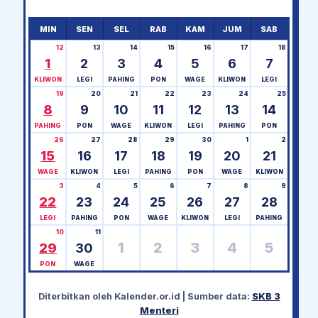
MIN
SEN
SEL
RAB
KAM
JUM
SAB
12
13
14
15
16
17
18
1
2
3
4
5
6
7
KLIWON
LEGI
PAHING
PON
WAGE
KLIWON
LEGI
19
20
21
22
23
24
25
8
9
10
11
12
13
14
PAHING
PON
WAGE
KLIWON
LEGI
PAHING
PON
26
27
28
29
30
1
2
15
16
17
18
19
20
21
WAGE
KLIWON
LEGI
PAHING
PON
WAGE
KLIWON
3
4
5
6
7
8
9
22
23
24
25
26
27
28
LEGI
PAHING
PON
WAGE
KLIWON
LEGI
PAHING
10
11
1
2
3
4
5
29
30
PON
WAGE
Diterbitkan oleh
Kalender.or.id
| Sumber data:
SKB 3
Menteri