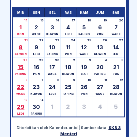
MIN
SEN
SEL
RAB
KAM
JUM
SAB
14
15
16
17
18
19
20
1
2
3
4
5
6
7
PON
WAGE
KLIWON
LEGI
PAHING
PON
WAGE
21
22
23
24
25
26
27
8
9
10
11
12
13
14
KLIWON
LEGI
PAHING
PON
WAGE
KLIWON
LEGI
28
29
30
2
3
4
5
15
16
17
18
19
20
21
PAHING
PON
WAGE
KLIWON
LEGI
PAHING
PON
6
7
8
9
10
11
12
22
23
24
25
26
27
28
WAGE
KLIWON
LEGI
PAHING
PON
WAGE
KLIWON
13
14
1
2
3
4
5
29
30
LEGI
PAHING
Diterbitkan oleh
Kalender.or.id
| Sumber data:
SKB 3
Menteri