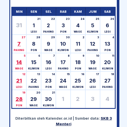
MIN
SEN
SEL
RAB
KAM
JUM
SAB
21
22
23
24
25
26
31
1
2
3
4
5
6
LEGI
PAHING
PON
WAGE
KLIWON
LEGI
27
28
29
30
2
3
4
7
8
9
10
11
12
13
PAHING
PON
WAGE
KLIWON
LEGI
PAHING
PON
5
6
7
8
9
10
11
14
15
16
17
18
19
20
WAGE
KLIWON
LEGI
PAHING
PON
WAGE
KLIWON
12
13
14
15
16
17
18
21
22
23
24
25
26
27
LEGI
PAHING
PON
WAGE
KLIWON
LEGI
PAHING
19
20
21
1
2
3
4
28
29
30
PON
WAGE
KLIWON
Diterbitkan oleh
Kalender.or.id
| Sumber data:
SKB 3
Menteri