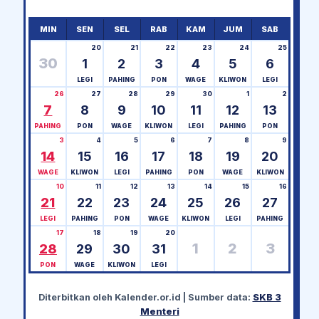
MIN
SEN
SEL
RAB
KAM
JUM
SAB
20
21
22
23
24
25
30
1
2
3
4
5
6
LEGI
PAHING
PON
WAGE
KLIWON
LEGI
26
27
28
29
30
1
2
7
8
9
10
11
12
13
PAHING
PON
WAGE
KLIWON
LEGI
PAHING
PON
3
4
5
6
7
8
9
14
15
16
17
18
19
20
WAGE
KLIWON
LEGI
PAHING
PON
WAGE
KLIWON
10
11
12
13
14
15
16
21
22
23
24
25
26
27
LEGI
PAHING
PON
WAGE
KLIWON
LEGI
PAHING
17
18
19
20
1
2
3
28
29
30
31
PON
WAGE
KLIWON
LEGI
Diterbitkan oleh
Kalender.or.id
| Sumber data:
SKB 3
Menteri