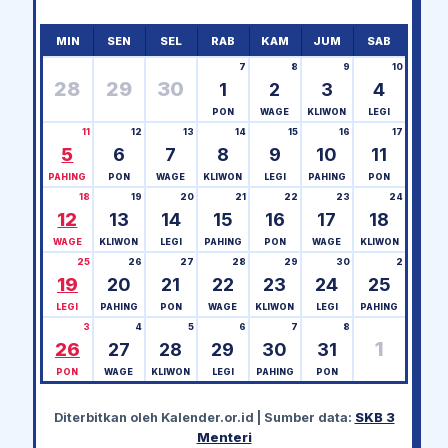
MIN
SEN
SEL
RAB
KAM
JUM
SAB
7
8
9
10
28
29
30
1
2
3
4
PON
WAGE
KLIWON
LEGI
11
12
13
14
15
16
17
5
6
7
8
9
10
11
PAHING
PON
WAGE
KLIWON
LEGI
PAHING
PON
18
19
20
21
22
23
24
12
13
14
15
16
17
18
WAGE
KLIWON
LEGI
PAHING
PON
WAGE
KLIWON
25
26
27
28
29
30
2
19
20
21
22
23
24
25
LEGI
PAHING
PON
WAGE
KLIWON
LEGI
PAHING
3
4
5
6
7
8
1
26
27
28
29
30
31
PON
WAGE
KLIWON
LEGI
PAHING
PON
Diterbitkan oleh
Kalender.or.id
| Sumber data:
SKB 3
Menteri