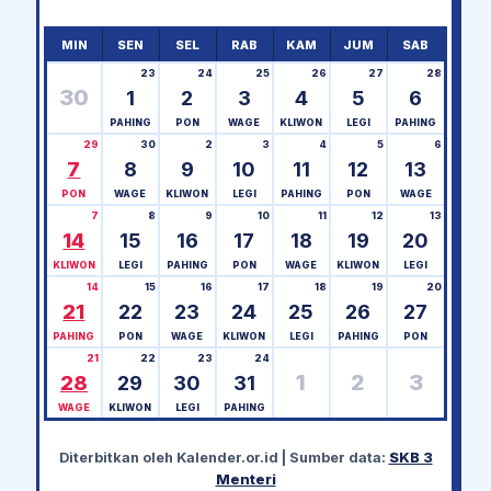
MIN
SEN
SEL
RAB
KAM
JUM
SAB
23
24
25
26
27
28
30
1
2
3
4
5
6
PAHING
PON
WAGE
KLIWON
LEGI
PAHING
29
30
2
3
4
5
6
7
8
9
10
11
12
13
PON
WAGE
KLIWON
LEGI
PAHING
PON
WAGE
7
8
9
10
11
12
13
14
15
16
17
18
19
20
KLIWON
LEGI
PAHING
PON
WAGE
KLIWON
LEGI
14
15
16
17
18
19
20
21
22
23
24
25
26
27
PAHING
PON
WAGE
KLIWON
LEGI
PAHING
PON
21
22
23
24
1
2
3
28
29
30
31
WAGE
KLIWON
LEGI
PAHING
Diterbitkan oleh
Kalender.or.id
| Sumber data:
SKB 3
Menteri