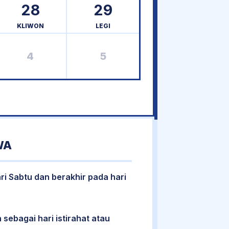
28
29
KLIWON
LEGI
4
5
WA
ri Sabtu dan berakhir pada hari
 sebagai hari istirahat atau