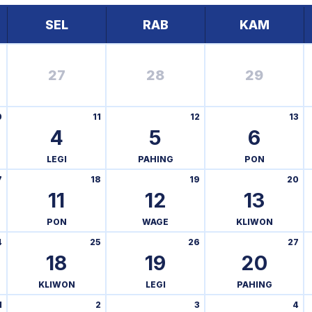
SEL
RAB
KAM
27
28
29
0
11
12
13
4
5
6
LEGI
PAHING
PON
7
18
19
20
11
12
13
PON
WAGE
KLIWON
4
25
26
27
18
19
20
KLIWON
LEGI
PAHING
1
2
3
4