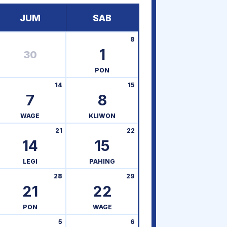
JUM
SAB
8
1
30
PON
14
15
7
8
WAGE
KLIWON
21
22
14
15
LEGI
PAHING
28
29
21
22
PON
WAGE
5
6