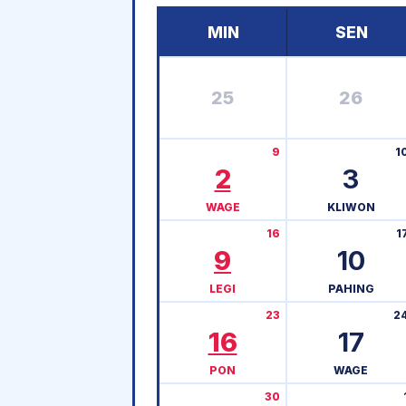
MIN
SEN
25
26
9
1
2
3
WAGE
KLIWON
16
1
9
10
LEGI
PAHING
23
2
16
17
PON
WAGE
30