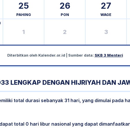
25
26
27
PAHING
PON
WAGE
8
1
2
3
Diterbitkan oleh
Kalender.or.id
| Sumber data:
SKB 3 Menteri
33 LENGKAP DENGAN HIJRIYAH DAN JA
liki total durasi sebanyak 31 hari, yang dimulai pada ha
dapat total 0 hari libur nasional yang dapat dimanfaatkan