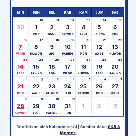
MIN
SEN
SEL
RAB
KAM
JUM
SAB
10
11
12
13
14
15
30
1
2
3
4
5
6
PON
WAGE
KLIWON
LEGI
PAHING
PON
16
17
18
19
20
21
22
7
8
9
10
11
12
13
WAGE
KLIWON
LEGI
PAHING
PON
WAGE
KLIWON
23
24
25
26
27
28
29
14
15
16
17
18
19
20
LEGI
PAHING
PON
WAGE
KLIWON
LEGI
PAHING
1
2
3
4
5
6
7
21
22
23
24
25
26
27
PON
WAGE
KLIWON
LEGI
PAHING
PON
WAGE
8
9
10
11
1
2
3
28
29
30
31
KLIWON
LEGI
PAHING
PON
Diterbitkan oleh
Kalender.or.id
| Sumber data:
SKB 3
Menteri