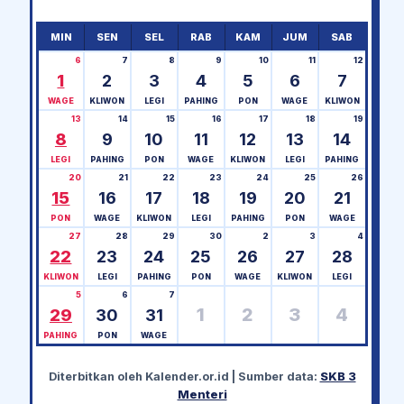
MIN
SEN
SEL
RAB
KAM
JUM
SAB
6
7
8
9
10
11
12
1
2
3
4
5
6
7
WAGE
KLIWON
LEGI
PAHING
PON
WAGE
KLIWON
13
14
15
16
17
18
19
8
9
10
11
12
13
14
LEGI
PAHING
PON
WAGE
KLIWON
LEGI
PAHING
20
21
22
23
24
25
26
15
16
17
18
19
20
21
PON
WAGE
KLIWON
LEGI
PAHING
PON
WAGE
27
28
29
30
2
3
4
22
23
24
25
26
27
28
KLIWON
LEGI
PAHING
PON
WAGE
KLIWON
LEGI
5
6
7
1
2
3
4
29
30
31
PAHING
PON
WAGE
Diterbitkan oleh
Kalender.or.id
| Sumber data:
SKB 3
Menteri