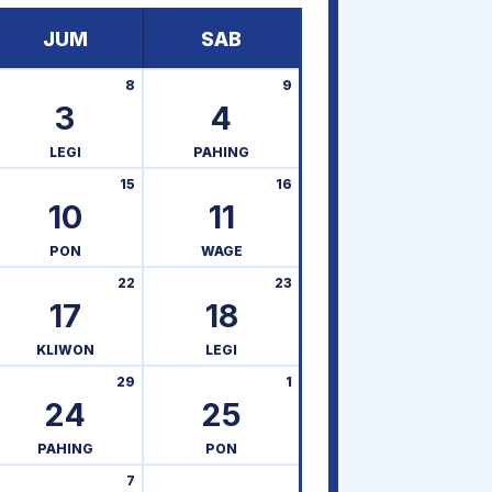
JUM
SAB
8
9
3
4
LEGI
PAHING
15
16
10
11
PON
WAGE
22
23
17
18
KLIWON
LEGI
29
1
24
25
PAHING
PON
7