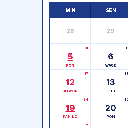
MIN
SEN
28
29
10
1
5
6
PON
WAGE
17
1
12
13
KLIWON
LEGI
24
2
19
20
PAHING
PON
2