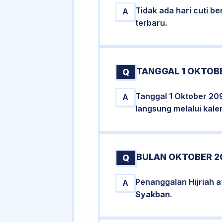
Tidak ada hari cuti 
A
terbaru.
TANGGAL 1 OKTOBE
Q
Tanggal 1 Oktober 20
A
langsung melalui kale
BULAN OKTOBER 2
Q
Penanggalan Hijriah 
A
Syakban
.