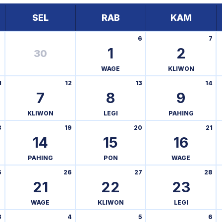
SEL
RAB
KAM
6
7
1
2
30
WAGE
KLIWON
1
12
13
14
7
8
9
KLIWON
LEGI
PAHING
8
19
20
21
14
15
16
PAHING
PON
WAGE
5
26
27
28
21
22
23
WAGE
KLIWON
LEGI
3
4
5
6