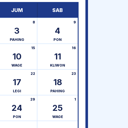
JUM
SAB
8
9
3
4
PAHING
PON
15
16
10
11
WAGE
KLIWON
22
23
17
18
LEGI
PAHING
29
1
24
25
PON
WAGE