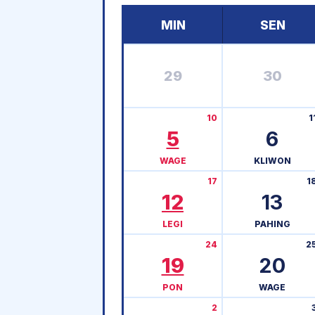
MIN
SEN
29
30
10
1
5
6
WAGE
KLIWON
17
1
12
13
LEGI
PAHING
24
2
19
20
PON
WAGE
2