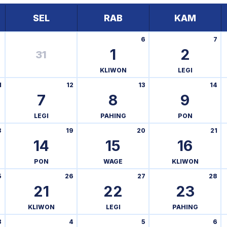
SEL
RAB
KAM
6
7
1
2
31
KLIWON
LEGI
1
12
13
14
7
8
9
LEGI
PAHING
PON
8
19
20
21
14
15
16
PON
WAGE
KLIWON
5
26
27
28
21
22
23
KLIWON
LEGI
PAHING
3
4
5
6