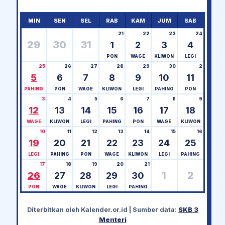
MIN
SEN
SEL
RAB
KAM
JUM
SAB
21
22
23
24
29
30
31
1
2
3
4
PON
WAGE
KLIWON
LEGI
25
26
27
28
29
30
2
5
6
7
8
9
10
11
PAHING
PON
WAGE
KLIWON
LEGI
PAHING
PON
3
4
5
6
7
8
9
12
13
14
15
16
17
18
WAGE
KLIWON
LEGI
PAHING
PON
WAGE
KLIWON
10
11
12
13
14
15
16
19
20
21
22
23
24
25
LEGI
PAHING
PON
WAGE
KLIWON
LEGI
PAHING
17
18
19
20
21
1
2
26
27
28
29
30
PON
WAGE
KLIWON
LEGI
PAHING
Diterbitkan oleh
Kalender.or.id
| Sumber data:
SKB 3
Menteri