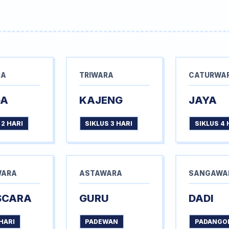
RA
TRIWARA
CATURWA
GA
KAJENG
JAYA
 2 HARI
SIKLUS 3 HARI
SIKLUS 4 
WARA
ASTAWARA
SANGAWA
SCARA
GURU
DADI
HARI
PADEWAN
PADANGO