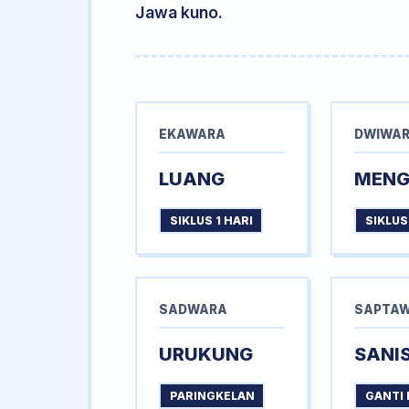
Jawa kuno.
EKAWARA
DWIWA
LUANG
MEN
SIKLUS 1 HARI
SIKLUS
SADWARA
SAPTA
URUKUNG
SANI
PARINGKELAN
GANTI 