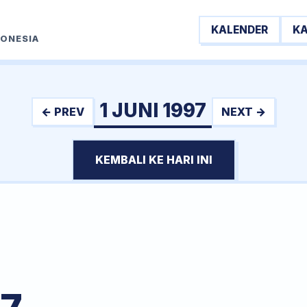
KALENDER
K
DONESIA
1 JUNI 1997
← PREV
NEXT →
KEMBALI KE HARI INI