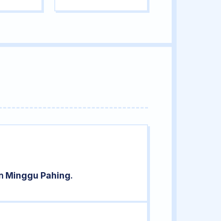
an
Minggu Pahing
.