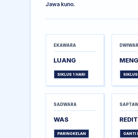
Jawa kuno.
EKAWARA
DWIWA
LUANG
MEN
SIKLUS 1 HARI
SIKLUS
SADWARA
SAPTA
WAS
REDIT
PARINGKELAN
GANTI 