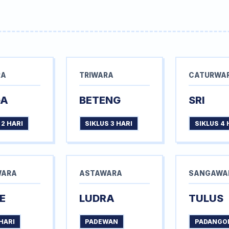
RA
TRIWARA
CATURWA
GA
BETENG
SRI
 2 HARI
SIKLUS 3 HARI
SIKLUS 4 
WARA
ASTAWARA
SANGAWA
E
LUDRA
TULUS
HARI
PADEWAN
PADANGO