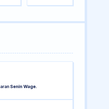
saran
Senin Wage
.