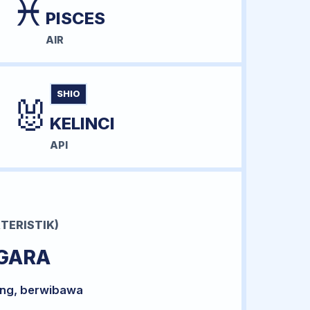
♓
PISCES
AIR
SHIO
🐰
KELINCI
API
TERISTIK)
GARA
ong, berwibawa