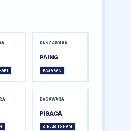
RA
PANCAWARA
PAING
HARI
PASARAN
RA
DASAWARA
PISACA
N
SIKLUS 10 HARI