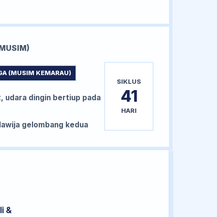
MUSIM)
GA (MUSIM KEMARAU)
SIKLUS
41
, udara dingin bertiup pada
HARI
awija gelombang kedua
i &