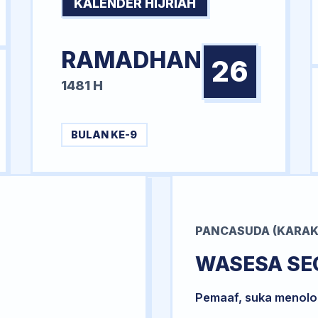
KALENDER HIJRIAH
RAMADHAN
26
1481 H
BULAN KE-9
PANCASUDA (KARAK
WASESA SE
Pemaaf, suka menol