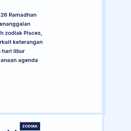
n 26 Ramadhan
penanggalan
h zodiak Pisces,
rkait keterangan
hari libur
encanaan agenda
ZODIAK