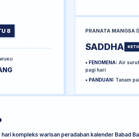
TU 8
PRANATA MANGSA (
SADDHA
KETI
 WUKU
• FENOMENA:
Air surut
ANG
pagi hari
• PANDUAN:
Tanam pal
P
s hari kompleks warisan peradaban kalender Babad Bal