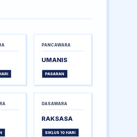
RA
PANCAWARA
UMANIS
HARI
PASARAN
RA
DASAWARA
RAKSASA
N
SIKLUS 10 HARI