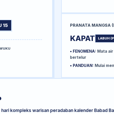
 15
PRANATA MANGSA (
KAPAT
LABUH (
 WUKU
• FENOMENA:
Mata air
U
bertelur
• PANDUAN:
Mulai me
P
s hari kompleks warisan peradaban kalender Babad Bal