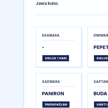
Jawa kuno.
EKAWARA
DWIWA
-
PEPE
SIKLUS 1 HARI
SIKLUS
SADWARA
SAPTA
PANIRON
BUDA
PARINGKELAN
GANTI 