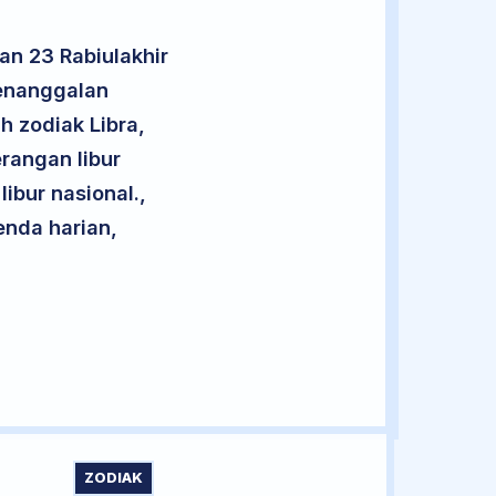
an 23 Rabiulakhir
penanggalan
h zodiak Libra,
rangan libur
libur nasional.,
enda harian,
ZODIAK