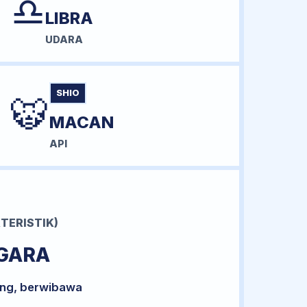
♎
LIBRA
UDARA
SHIO
🐯
MACAN
API
TERISTIK)
GARA
ong, berwibawa