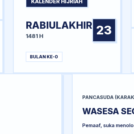
KALENDER HIJRIAH
RABIULAKHIR
23
1481 H
BULAN KE-0
PANCASUDA (KARAK
WASESA SE
Pemaaf, suka menol