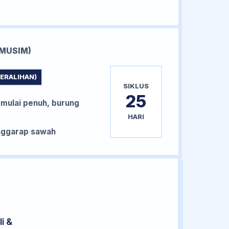
MUSIM)
PERALIHAN)
SIKLUS
25
 mulai penuh, burung
HARI
nggarap sawah
i &