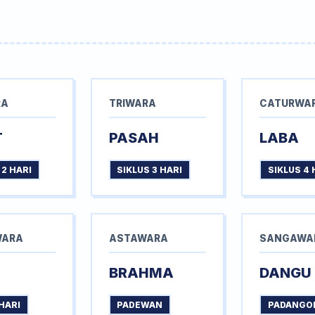
RA
TRIWARA
CATURWA
T
PASAH
LABA
 2 HARI
SIKLUS 3 HARI
SIKLUS 4 
WARA
ASTAWARA
SANGAWA
BRAHMA
DANGU
HARI
PADEWAN
PADANGO