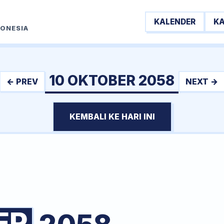
KALENDER
K
DONESIA
10 OKTOBER 2058
← PREV
NEXT →
KEMBALI KE HARI INI
ER