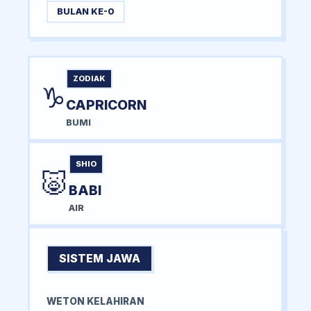
BULAN KE-0
ZODIAK
♑
CAPRICORN
BUMI
SHIO
🐷
BABI
AIR
SISTEM JAWA
WETON KELAHIRAN