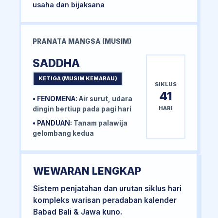
usaha dan bijaksana
PRANATA MANGSA (MUSIM)
SADDHA
KETIGA (MUSIM KEMARAU)
SIKLUS
41
• FENOMENA:
Air surut, udara
HARI
dingin bertiup pada pagi hari
• PANDUAN:
Tanam palawija
gelombang kedua
WEWARAN LENGKAP
Sistem penjatahan dan urutan siklus hari
kompleks warisan peradaban kalender
Babad Bali & Jawa kuno.