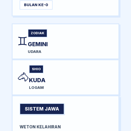
BULAN KE-0
ZODIAK
♊
GEMINI
UDARA
SHIO
🐴
KUDA
LOGAM
SISTEM JAWA
WETON KELAHIRAN