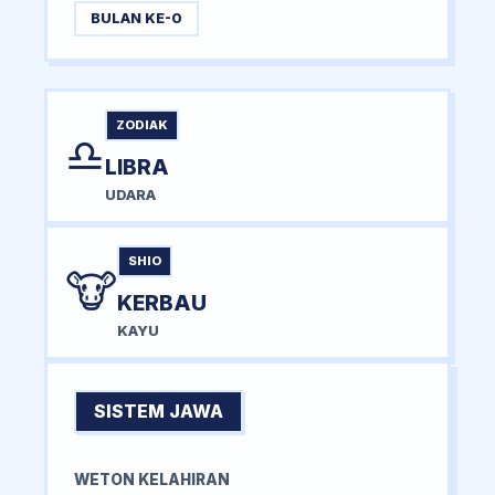
BULAN KE-0
ZODIAK
♎
LIBRA
UDARA
SHIO
🐮
KERBAU
KAYU
SISTEM JAWA
WETON KELAHIRAN