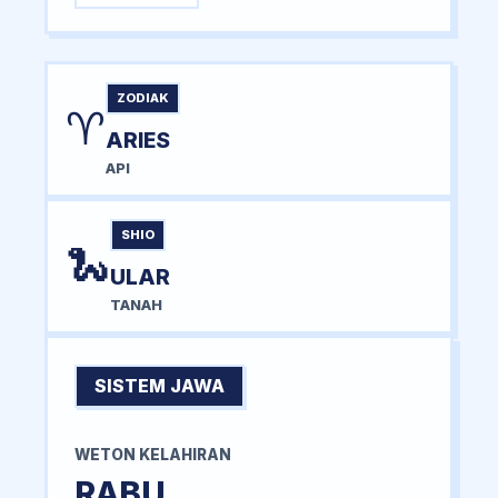
ZODIAK
♈
ARIES
API
SHIO
🐍
ULAR
TANAH
SISTEM JAWA
WETON KELAHIRAN
RABU