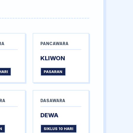
RA
PANCAWARA
KLIWON
HARI
PASARAN
RA
DASAWARA
DEWA
N
SIKLUS 10 HARI