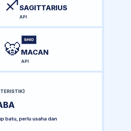
♐
SAGITTARIUS
API
SHIO
🐯
MACAN
API
TERISTIK)
ABA
up batu, perlu usaha dan