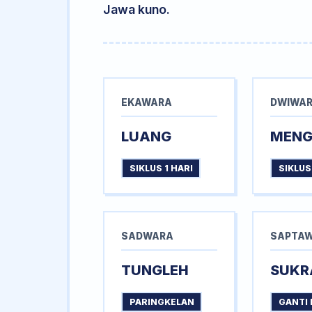
Jawa kuno.
EKAWARA
DWIWA
LUANG
MEN
SIKLUS 1 HARI
SIKLUS
SADWARA
SAPTA
TUNGLEH
SUKR
PARINGKELAN
GANTI 