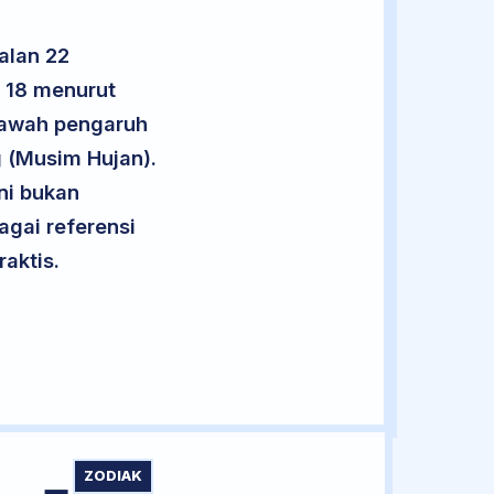
alan 22
u 18 menurut
 bawah pengaruh
 (Musim Hujan).
ini bukan
agai referensi
aktis.
ZODIAK