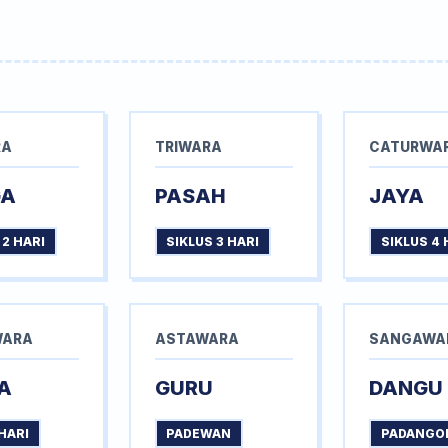
RA
TRIWARA
CATURWA
GA
PASAH
JAYA
 2 HARI
SIKLUS 3 HARI
SIKLUS 4 
WARA
ASTAWARA
SANGAWA
A
GURU
DANGU
HARI
PADEWAN
PADANGO