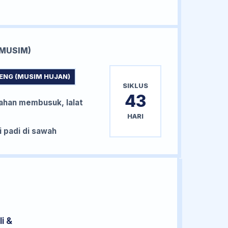
MUSIM)
ENG (MUSIM HUJAN)
SIKLUS
43
han membusuk, lalat
HARI
padi di sawah
i &