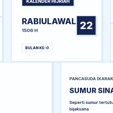
KALENDER HIJRIAH
RABIULAWAL
22
1506 H
BULAN KE-0
PANCASUDA (KARAK
SUMUR SIN
Seperti sumur tertut
bijaksana