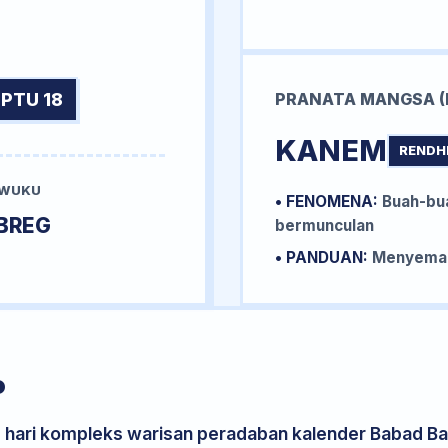
PTU 18
PRANATA MANGSA (
KANEM
RENDH
 WUKU
• FENOMENA:
Buah-bua
BREG
bermunculan
• PANDUAN:
Menyemai 
P
s hari kompleks warisan peradaban kalender Babad Bal