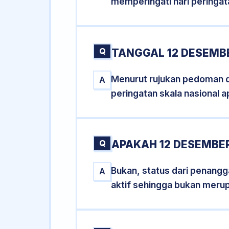
memperingati hari peringat
Q
TANGGAL 12 DESEMBE
Menurut rujukan pedoman dar
A
peringatan skala nasional a
Q
APAKAH 12 DESEMBE
Bukan, status dari penangga
A
aktif sehingga bukan meru