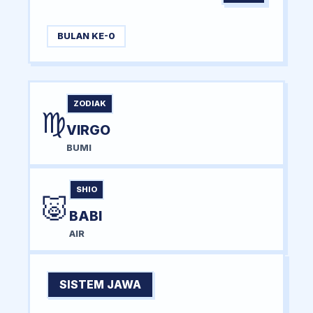
BULAN KE-0
ZODIAK
♍
VIRGO
BUMI
SHIO
🐷
BABI
AIR
SISTEM JAWA