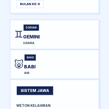
BULAN KE-0
ZODIAK
♊
GEMINI
UDARA
SHIO
🐷
BABI
AIR
SISTEM JAWA
WETON KELAHIRAN