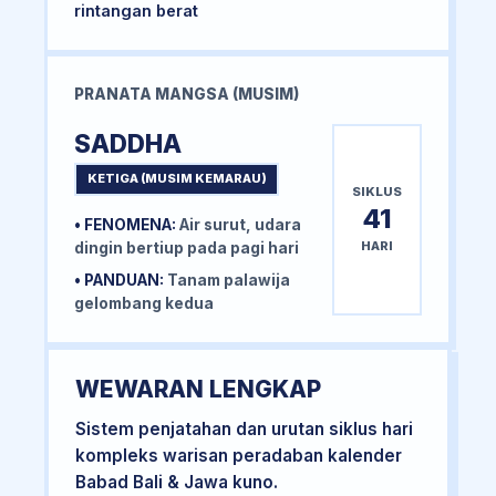
rintangan berat
PRANATA MANGSA (MUSIM)
SADDHA
KETIGA (MUSIM KEMARAU)
SIKLUS
41
• FENOMENA:
Air surut, udara
HARI
dingin bertiup pada pagi hari
• PANDUAN:
Tanam palawija
gelombang kedua
WEWARAN LENGKAP
Sistem penjatahan dan urutan siklus hari
kompleks warisan peradaban kalender
Babad Bali & Jawa kuno.