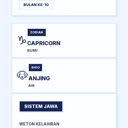
BULAN KE-10
ZODIAK
♑
CAPRICORN
BUMI
SHIO
🐶
ANJING
AIR
SISTEM JAWA
WETON KELAHIRAN