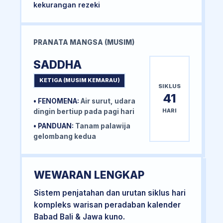
kekurangan rezeki
PRANATA MANGSA (MUSIM)
SADDHA
KETIGA (MUSIM KEMARAU)
SIKLUS
41
• FENOMENA:
Air surut, udara
HARI
dingin bertiup pada pagi hari
• PANDUAN:
Tanam palawija
gelombang kedua
WEWARAN LENGKAP
Sistem penjatahan dan urutan siklus hari
kompleks warisan peradaban kalender
Babad Bali & Jawa kuno.