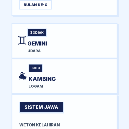
BULAN KE-0
ZODIAK
♊
GEMINI
UDARA
SHIO
🐐
KAMBING
LOGAM
SISTEM JAWA
WETON KELAHIRAN