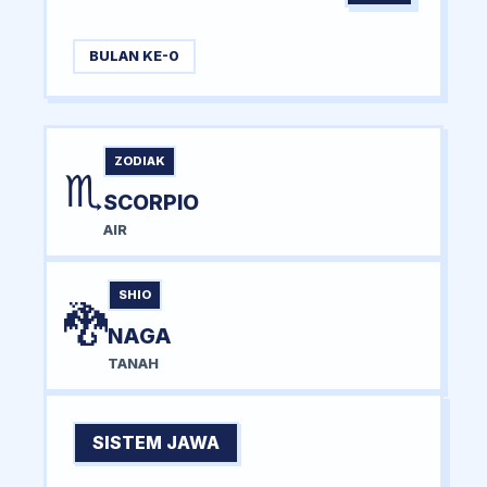
BULAN KE-0
ZODIAK
♏
SCORPIO
AIR
SHIO
🐉
NAGA
TANAH
SISTEM JAWA