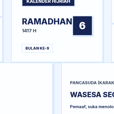
KALENDER HIJRIAH
RAMADHAN
6
1417 H
BULAN KE-9
PANCASUDA (KARAK
WASESA SE
Pemaaf, suka menol