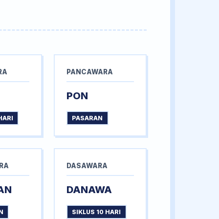
RA
PANCAWARA
PON
HARI
PASARAN
RA
DASAWARA
AN
DANAWA
N
SIKLUS 10 HARI