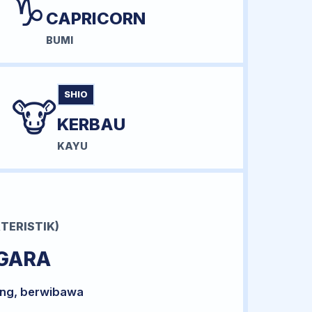
♑
CAPRICORN
BUMI
SHIO
🐮
KERBAU
KAYU
TERISTIK)
GARA
ong, berwibawa