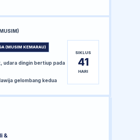
MUSIM)
GA (MUSIM KEMARAU)
SIKLUS
41
, udara dingin bertiup pada
HARI
awija gelombang kedua
i &