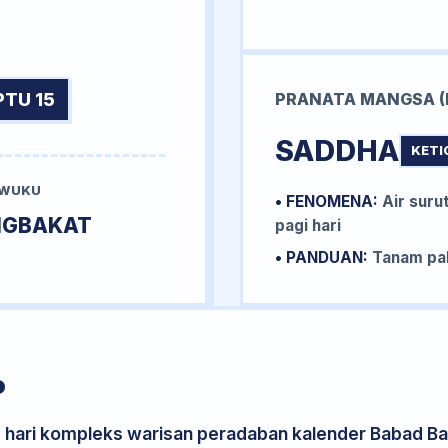
PTU 15
PRANATA MANGSA (
SADDHA
KETI
 WUKU
• FENOMENA:
Air surut
NGBAKAT
pagi hari
• PANDUAN:
Tanam pal
P
s hari kompleks warisan peradaban kalender Babad Bal