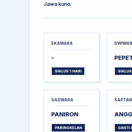
Jawa kuno.
EKAWARA
DWIWA
-
PEPE
SIKLUS 1 HARI
SIKLUS
SADWARA
SAPTA
PANIRON
ANG
PARINGKELAN
GANTI 