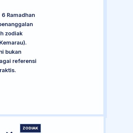
an 6 Ramadhan
 penanggalan
uh zodiak
 Kemarau).
ini bukan
agai referensi
aktis.
ZODIAK