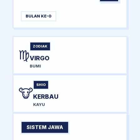
BULAN KE-0
ZODIAK
♍
VIRGO
BUMI
SHIO
🐮
KERBAU
KAYU
SISTEM JAWA