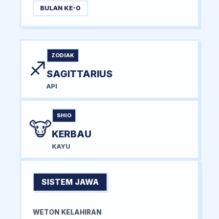
BULAN KE-0
ZODIAK
♐
SAGITTARIUS
API
SHIO
🐮
KERBAU
KAYU
SISTEM JAWA
WETON KELAHIRAN