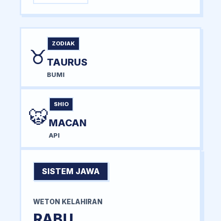
ZODIAK
♉
TAURUS
BUMI
SHIO
🐯
MACAN
API
SISTEM JAWA
WETON KELAHIRAN
RABU