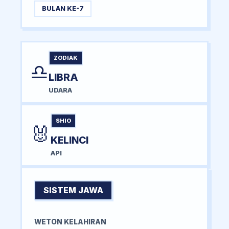
BULAN KE-7
ZODIAK
♎
LIBRA
UDARA
SHIO
🐰
KELINCI
API
SISTEM JAWA
WETON KELAHIRAN