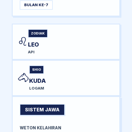
BULAN KE-7
ZODIAK
♌
LEO
API
SHIO
🐴
KUDA
LOGAM
SISTEM JAWA
WETON KELAHIRAN