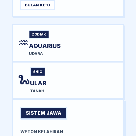
BULAN KE-0
ZODIAK
♒
AQUARIUS
UDARA
SHIO
🐍
ULAR
TANAH
SISTEM JAWA
WETON KELAHIRAN