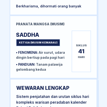
Berkharisma, dihormati orang banyak
PRANATA MANGSA (MUSIM)
SADDHA
KETIGA (MUSIM KEMARAU)
SIKLUS
41
• FENOMENA:
Air surut, udara
HARI
dingin bertiup pada pagi hari
• PANDUAN:
Tanam palawija
gelombang kedua
WEWARAN LENGKAP
Sistem penjatahan dan urutan siklus hari
kompleks warisan peradaban kalender