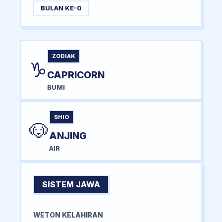
BULAN KE-0
ZODIAK
♑
CAPRICORN
BUMI
SHIO
🐶
ANJING
AIR
SISTEM JAWA
WETON KELAHIRAN