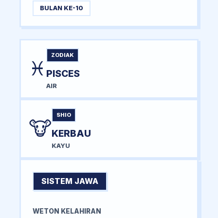
BULAN KE-10
ZODIAK
♓
PISCES
AIR
SHIO
🐮
KERBAU
KAYU
SISTEM JAWA
WETON KELAHIRAN