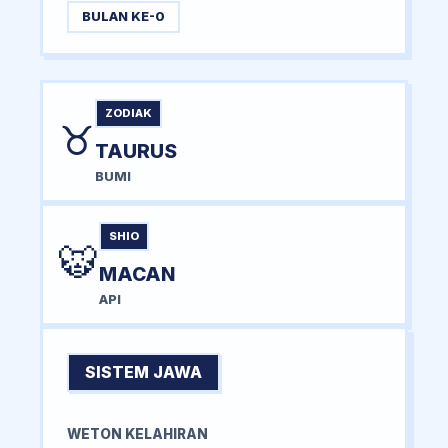
BULAN KE-0
ZODIAK
♉
TAURUS
BUMI
SHIO
🐯
MACAN
API
SISTEM JAWA
WETON KELAHIRAN