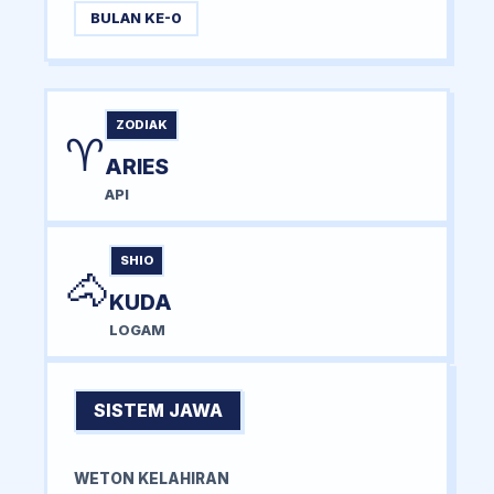
BULAN KE-0
ZODIAK
♈
ARIES
API
SHIO
🐴
KUDA
LOGAM
SISTEM JAWA
WETON KELAHIRAN