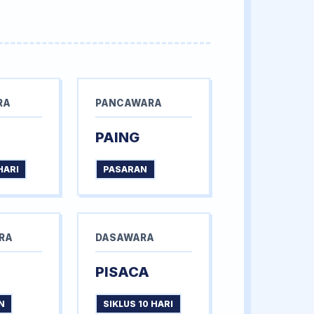
RA
PANCAWARA
PAING
HARI
PASARAN
RA
DASAWARA
PISACA
N
SIKLUS 10 HARI