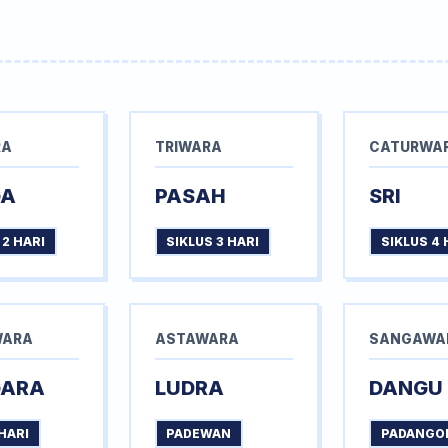
RA
TRIWARA
CATURWA
GA
PASAH
SRI
 2 HARI
SIKLUS 3 HARI
SIKLUS 4 
WARA
ASTAWARA
SANGAWA
GARA
LUDRA
DANGU
HARI
PADEWAN
PADANGO