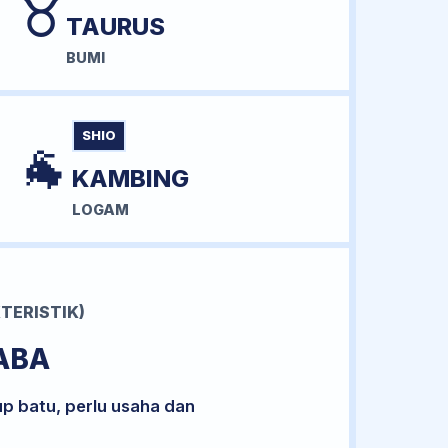
♉
TAURUS
BUMI
SHIO
🐐
KAMBING
LOGAM
TERISTIK)
ABA
up batu, perlu usaha dan