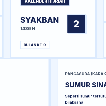
KALENDER HIJRIAH
SYAKBAN
2
1436 H
BULAN KE-0
PANCASUDA (KARAK
SUMUR SIN
Seperti sumur tertut
bijaksana