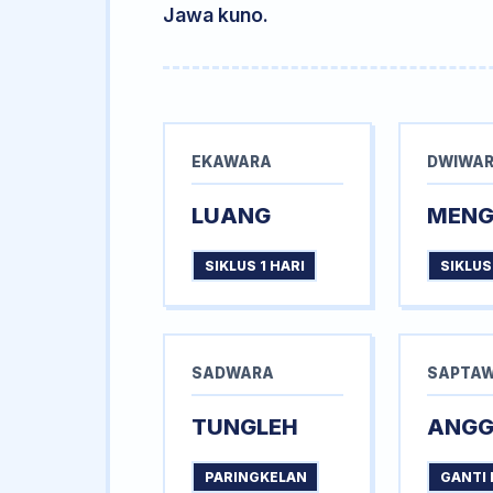
Jawa kuno.
EKAWARA
DWIWA
LUANG
MEN
SIKLUS 1 HARI
SIKLUS
SADWARA
SAPTA
TUNGLEH
ANG
PARINGKELAN
GANTI 