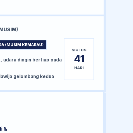
MUSIM)
GA (MUSIM KEMARAU)
SIKLUS
41
, udara dingin bertiup pada
HARI
awija gelombang kedua
i &