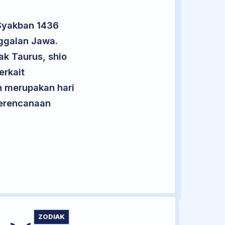
 Syakban 1436
ggalan Jawa.
ak Taurus, shio
rkait
an merupakan hari
 perencanaan
ZODIAK