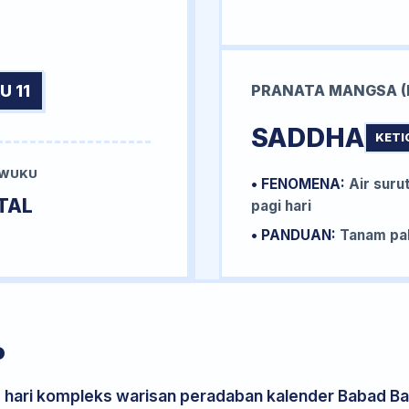
U 11
PRANATA MANGSA (
SADDHA
KETI
 WUKU
• FENOMENA:
Air surut
TAL
pagi hari
• PANDUAN:
Tanam pal
P
s hari kompleks warisan peradaban kalender Babad Bal