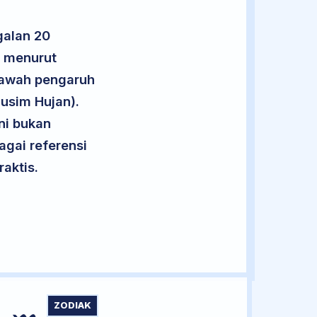
galan 20
2 menurut
 bawah pengaruh
usim Hujan).
ini bukan
agai referensi
aktis.
ZODIAK