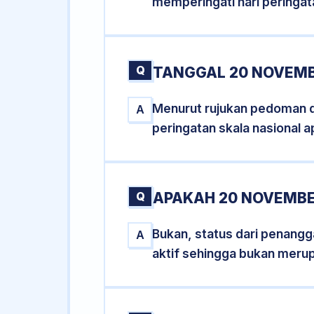
memperingati hari peringat
Q
TANGGAL 20 NOVEMB
Menurut rujukan pedoman dar
A
peringatan skala nasional a
Q
APAKAH 20 NOVEMBE
Bukan, status dari penangga
A
aktif sehingga bukan meru