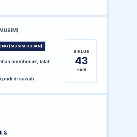
MUSIM)
ENG (MUSIM HUJAN)
SIKLUS
43
han membusuk, lalat
HARI
padi di sawah
i &