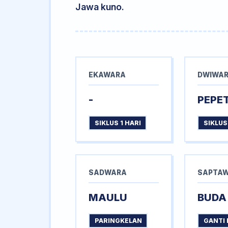
Jawa kuno.
EKAWARA
DWIWA
-
PEPE
SIKLUS 1 HARI
SIKLUS
SADWARA
SAPTA
MAULU
BUDA
PARINGKELAN
GANTI 