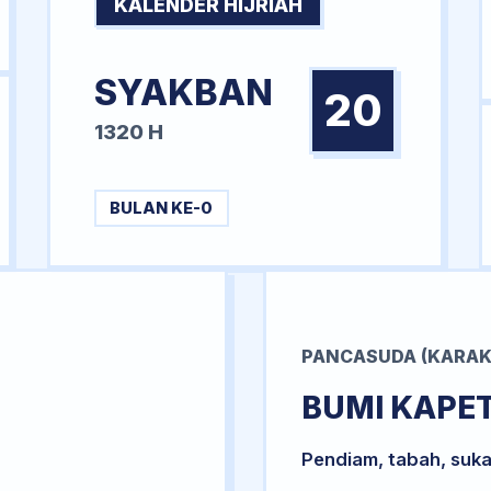
KALENDER HIJRIAH
SYAKBAN
20
1320 H
BULAN KE-0
PANCASUDA (KARAK
BUMI KAPE
Pendiam, tabah, suka