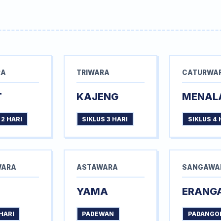
RA
TRIWARA
CATURWA
T
KAJENG
MENAL
 2 HARI
SIKLUS 3 HARI
SIKLUS 4 
WARA
ASTAWARA
SANGAWA
YAMA
ERANG
HARI
PADEWAN
PADANGO