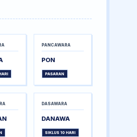
RA
PANCAWARA
A
PON
HARI
PASARAN
RA
DASAWARA
AN
DANAWA
N
SIKLUS 10 HARI