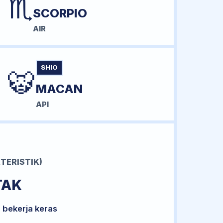
♏
SCORPIO
AIR
SHIO
🐯
MACAN
API
TERISTIK)
TAK
 bekerja keras