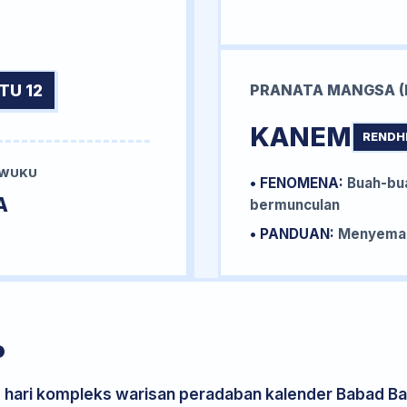
TU 12
PRANATA MANGSA (
KANEM
RENDH
 WUKU
• FENOMENA:
Buah-bua
A
bermunculan
• PANDUAN:
Menyemai 
P
s hari kompleks warisan peradaban kalender Babad Bal