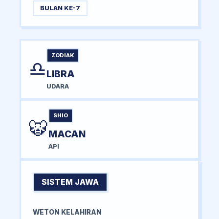
BULAN KE-7
ZODIAK
♎
LIBRA
UDARA
SHIO
🐯
MACAN
API
SISTEM JAWA
WETON KELAHIRAN