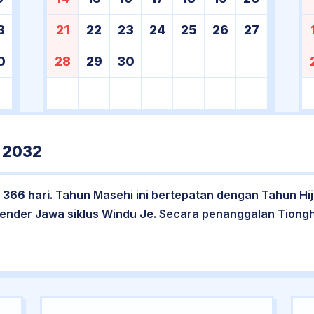
3
21
22
23
24
25
26
27
0
28
29
30
 2032
l
366 hari
. Tahun Masehi ini bertepatan dengan Tahun Hi
lender Jawa siklus Windu
Je
. Secara penanggalan Tiong