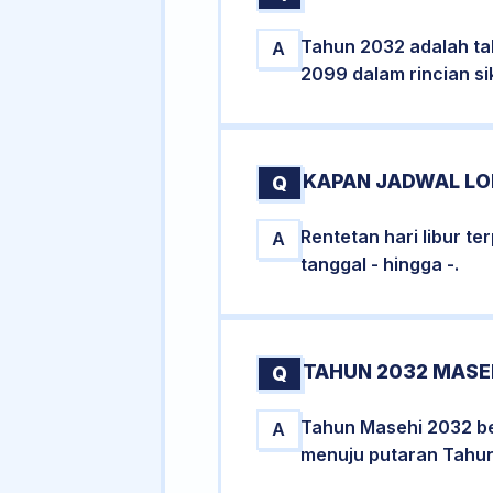
Tahun 2032 adalah ta
A
2099 dalam rincian si
KAPAN JADWAL LON
Q
Rentetan hari libur t
A
tanggal - hingga -.
TAHUN 2032 MASE
Q
Tahun Masehi 2032 be
A
menuju putaran Tahun 