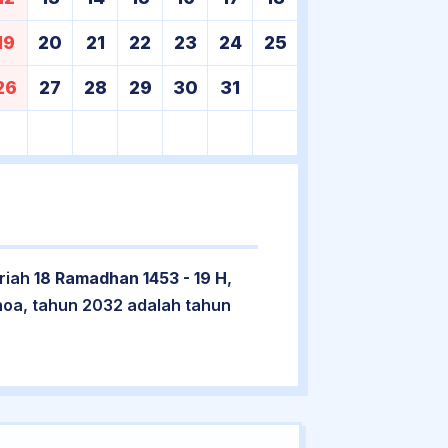
19
20
21
22
23
24
25
26
27
28
29
30
31
jriah
18 Ramadhan 1453 - 19 H
,
hoa, tahun 2032 adalah tahun