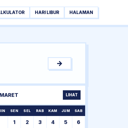
ALKULATOR
HARI LIBUR
HALAMAN
→
MARET
LIHAT
MIN
SEN
SEL
RAB
KAM
JUM
SAB
1
2
3
4
5
6