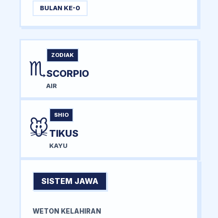
BULAN KE-0
ZODIAK
♏
SCORPIO
AIR
SHIO
🐭
TIKUS
KAYU
SISTEM JAWA
WETON KELAHIRAN