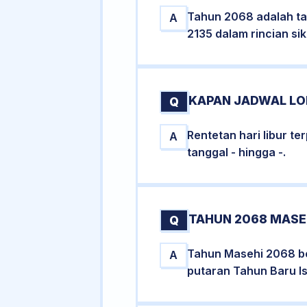
Tahun 2068 adalah ta
A
2135 dalam rincian sik
KAPAN JADWAL LON
Q
Rentetan hari libur t
A
tanggal - hingga -.
TAHUN 2068 MASE
Q
Tahun Masehi 2068 be
A
putaran Tahun Baru Is