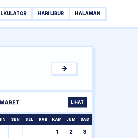
ALKULATOR
HARI LIBUR
HALAMAN
→
MARET
LIHAT
MIN
SEN
SEL
RAB
KAM
JUM
SAB
1
2
3