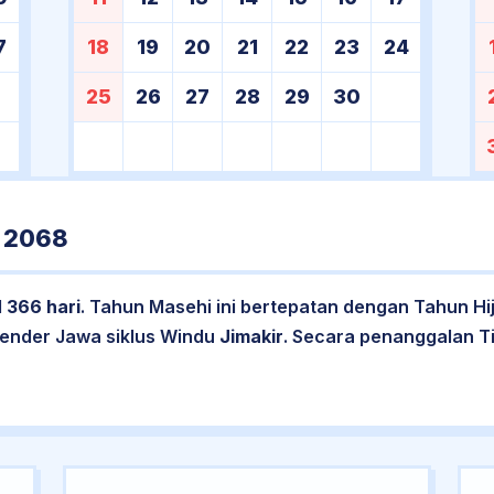
7
18
19
20
21
22
23
24
25
26
27
28
29
30
 2068
l
366 hari
. Tahun Masehi ini bertepatan dengan Tahun Hi
lender Jawa siklus Windu
Jimakir
. Secara penanggalan T