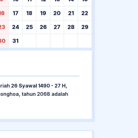
16
17
18
19
20
21
22
23
24
25
26
27
28
29
30
31
jriah
26 Syawal 1490 - 27 H
,
ionghoa, tahun 2068 adalah