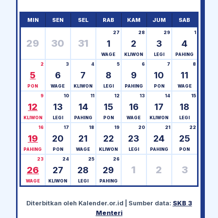
MIN
SEN
SEL
RAB
KAM
JUM
SAB
27
28
29
1
29
30
31
1
2
3
4
WAGE
KLIWON
LEGI
PAHING
2
3
4
5
6
7
8
5
6
7
8
9
10
11
PON
WAGE
KLIWON
LEGI
PAHING
PON
WAGE
9
10
11
12
13
14
15
12
13
14
15
16
17
18
KLIWON
LEGI
PAHING
PON
WAGE
KLIWON
LEGI
16
17
18
19
20
21
22
19
20
21
22
23
24
25
PAHING
PON
WAGE
KLIWON
LEGI
PAHING
PON
23
24
25
26
1
2
3
26
27
28
29
WAGE
KLIWON
LEGI
PAHING
Diterbitkan oleh
Kalender.or.id
| Sumber data:
SKB 3
Menteri