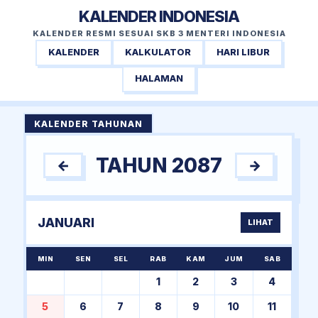
KALENDER INDONESIA
KALENDER RESMI SESUAI SKB 3 MENTERI INDONESIA
KALENDER
KALKULATOR
HARI LIBUR
HALAMAN
KALENDER TAHUNAN
TAHUN 2087
←
→
JANUARI
LIHAT
MIN
SEN
SEL
RAB
KAM
JUM
SAB
1
2
3
4
5
6
7
8
9
10
11