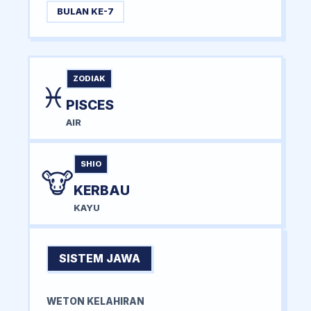
BULAN KE-7
ZODIAK
♓
PISCES
AIR
SHIO
🐮
KERBAU
KAYU
SISTEM JAWA
WETON KELAHIRAN